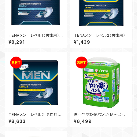
TENAメン レベル1（男性用）
TENAメン レベル2（男性用）
（6パック入）
¥8,291
¥1,439
TENAメン レベル2（男性用）
白十字やわ楽パンツ（M～L）（4
（6パック入）
袋入）
¥8,633
¥6,499