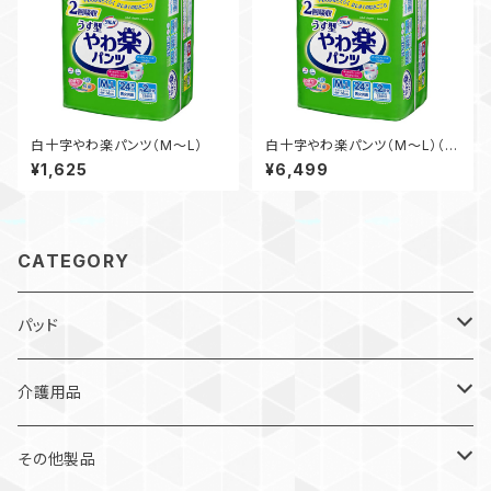
白十字やわ楽パンツ（M～L）
白十字やわ楽パンツ（M～L）（4
袋入）
¥1,625
¥6,499
CATEGORY
パッド
軽失禁パッド
介護用品
パッドタイプ
ベッドシート
その他製品