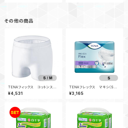
その他の商品
TENAフィックス コットンスペ
TENAフレックス マキシ（Sサ
シャル（S/M）（ホワイト）
イズ）
¥4,531
¥3,165