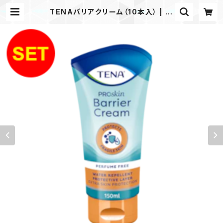
TENAバリアクリーム（10本入） | 介
護用品 おむつ パッド｜楽らく介護ス
テーション