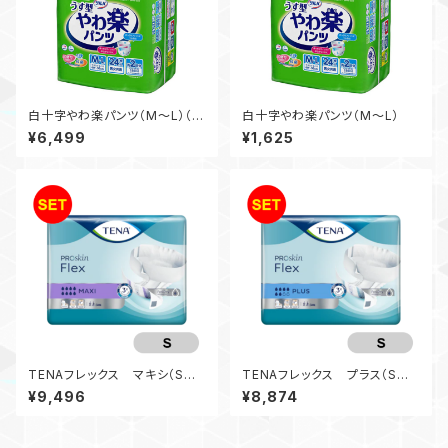
白十字やわ楽パンツ（M～L）（4
白十字やわ楽パンツ（M～L）
袋入）
¥6,499
¥1,625
TENAフレックス マキシ（Sサ
TENAフレックス プラス（Sサ
イズ）（3袋入）
イズ）（3袋入）
¥9,496
¥8,874