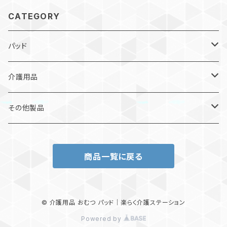
CATEGORY
パッド
軽失禁パッド
介護用品
パッドタイプ
ベッドシート
その他製品
ベルトタイプ
ペーパータオル
やわ楽パンツ
商品一覧に戻る
パンツタイプ
使い捨てエプロン
軽失禁パッド（男性用）
テープ止めタイプ
スキンケア
© 介護用品 おむつ パッド｜楽らく介護ステーション
Powered by