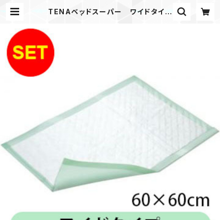
TENAベッドスーパー ワイドタイプ
（4袋入） | 介護用品 おむつ パッド｜
楽らく介護ステーション