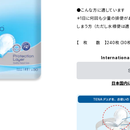
●こんな方に適しています
＊1日に何回も少量の排便が
しまう方 （ただし水様便は適
【 枚 数 】240枚（30
Internationa
日本国内