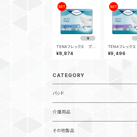
TENAフレックス プラ
TENAフレック
ス（Sサイズ）（3袋入）
シ（Sサイズ）（3
¥8,874
¥9,496
CATEGORY
パッド
軽失禁パッド
介護用品
パッドタイプ
ベッドシート
その他製品