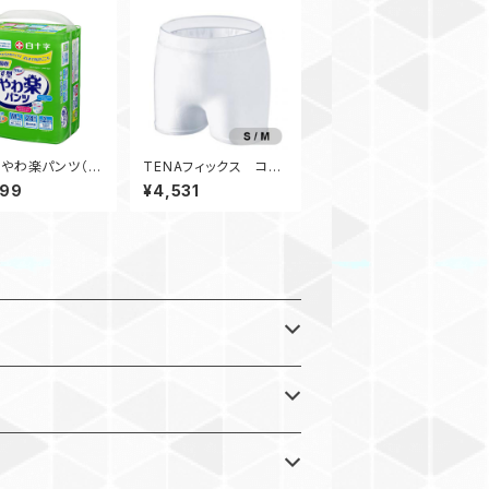
やわ楽パンツ（M
TENAフィックス コッ
（4袋入）
トンスペシャル（S/M）
499
¥4,531
（ホワイト）