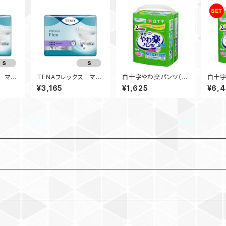
ス マキ
TENAフレックス マキ
白十字やわ楽パンツ（M
白十字
袋入）
シ（Sサイズ）
～L）
～L）
¥3,165
¥1,625
¥6,