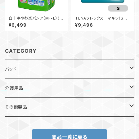
白十字やわ楽パンツ（M～L）（4
TENAフレックス マキシ（Sサ
袋入）
イズ）（3袋入）
¥6,499
¥9,496
CATEGORY
パッド
軽失禁パッド
介護用品
パッドタイプ
ベッドシート
その他製品
ベルトタイプ
ペーパータオル
やわ楽パンツ
商品一覧に戻る