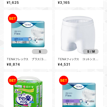
イズ）
¥1,625
¥3,165
TENAフレックス プラス（Sサ
TENAフィックス コットンスペ
イズ）（3袋入）
シャル（S/M）（ホワイト）
¥8,874
¥4,531