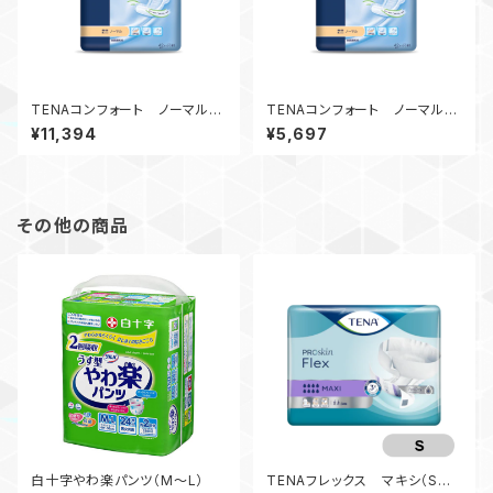
TENAコンフォート ノーマル（6
TENAコンフォート ノーマル（3
袋セット）
袋入）
¥11,394
¥5,697
その他の商品
白十字やわ楽パンツ（M～L）
TENAフレックス マキシ（Sサ